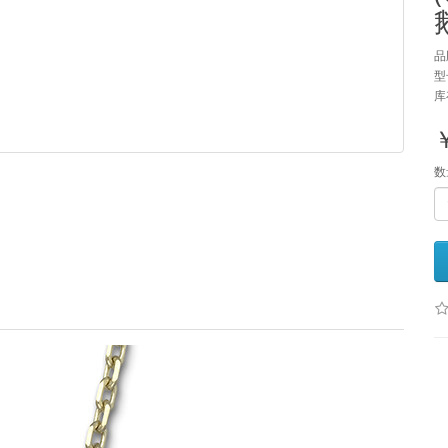
品
型
库
数