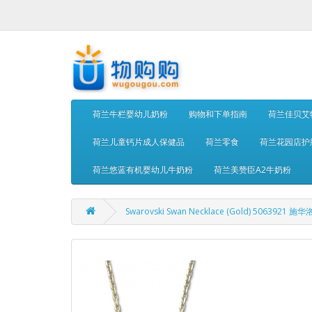
荷兰牛栏婴幼儿奶粉
购物和下单指南
荷兰佳贝艾
荷兰儿童钙片成人保健品
荷兰零食
荷兰花园店护
荷兰悠蓝有机婴幼儿牛奶粉
荷兰美赞臣A2牛奶粉
Swarovski Swan Necklace (Gold) 5063