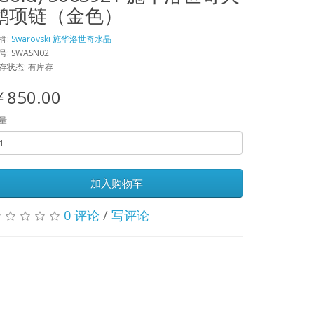
鹅项链（金色）
牌:
Swarovski 施华洛世奇水晶
号: SWASN02
存状态: 有库存
￥850.00
量
加入购物车
0 评论
/
写评论