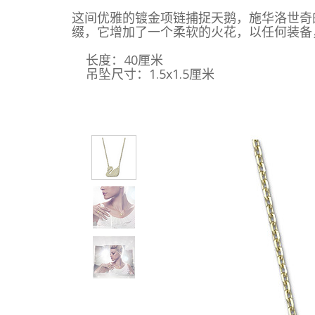
这间优雅的
镀金
项链
捕捉
天鹅
，
施华洛世奇
缀
，
它增加了一个
柔软的
火花
，以
任何装备
长度：40厘米
吊坠
尺寸
：
1.5x1.5
厘米