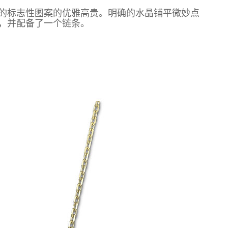
的标志性
图案
的
优雅高贵
。
明确的水晶
铺平
微妙
点
，并
配备了一个
链条。