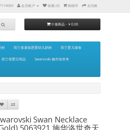
7119689
会员账户
收藏 (0)
购物车
去结账
0 项商品 - ￥0.00
奶粉
荷兰雀巢能恩婴幼儿奶粉
荷兰婴儿辅食
荷兰母婴日用品
Swarovski 施华洛世奇
warovski Swan Necklace
(Gold) 5063921 施华洛世奇天