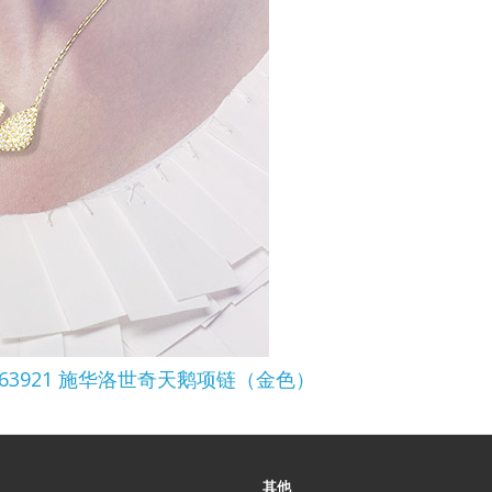
old) 5063921 施华洛世奇天鹅项链（金色）
其他