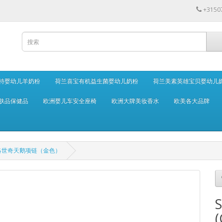
+3150
特婴幼儿羊奶粉
荷兰喜宝有机益生菌婴幼儿奶粉
荷兰美素英雄宝贝婴幼儿
肤品保健品
欧洲婴儿车安全座椅
欧洲大牌美妆香水
欧美各大品牌
921 施华洛世奇天鹅项链（金色）
S