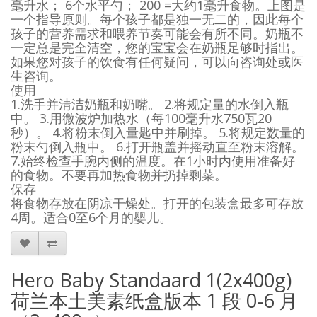
毫升水； 6个水平勺； 200 =大约1毫升食物。上图是
一个指导原则。每个孩子都是独一无二的，因此每个
孩子的营养需求和喂养节奏可能会有所不同。奶瓶不
一定总是完全清空，您的宝宝会在奶瓶足够时指出。
如果您对孩子的饮食有任何疑问，可以向咨询处或医
生咨询。
使用
1.洗手并清洁奶瓶和奶嘴。 2.将规定量的水倒入瓶
中。 3.用微波炉加热水（每100毫升水750瓦20
秒）。 4.将粉末倒入量匙中并刷掉。 5.将规定数量的
粉末勺倒入瓶中。 6.打开瓶盖并摇动直至粉末溶解。
7.始终检查手腕内侧的温度。在1小时内使用准备好
的食物。不要再加热食物并扔掉剩菜。
保存
将食物存放在阴凉干燥处。打开的包装盒最多可存放
4周。适合0至6个月的婴儿。
Hero Baby Standaard 1(2x400g)
荷兰本土美素纸盒版本 1 段 0-6 月