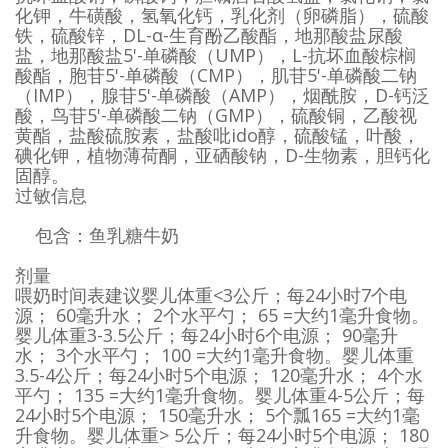
化钾，牛磺酸，氢氧化钙，乳化剂（卵磷脂），硫酸
铁，硫酸锌，DL-α-生育酚乙酸酯，地那酸盐尿酸
盐，地那酸盐5'-单磷酸（UMP），L-抗坏血酸棕榈
酸酯，胞苷5'-单磷酸（CMP），肌苷5'-单磷酸二钠
（IMP），腺苷5'-单磷酸（AMP），烟酰胺，D-钙泛
酸，鸟苷5'-单磷酸二钠（GMP），硫酸铜，乙酸视
黄酯，盐酸硫胺素，盐酸吡ido醇，硫酸锰，叶酸，
碘化钾，植物薄荷酮，亚硒酸钠，D-生物素，胆钙化
固醇。
过敏信息
包含：鱼乳糖牛奶
剂量
喂奶时间表建议婴儿体重<3公斤；每24小时7个电
源； 60毫升水； 2个水平勺； 65 =大约1毫升食物。
婴儿体重3-3.5公斤；每24小时6个电源； 90毫升
水； 3个水平勺； 100 =大约1毫升食物。婴儿体重
3.5-4公斤；每24小时5个电源； 120毫升水； 4个水
平勺； 135 =大约1毫升食物。婴儿体重4-5公斤；每
24小时5个电源； 150毫升水； 5个瓢165 =大约1毫
升食物。婴儿体重> 5公斤；每24小时5个电源； 180